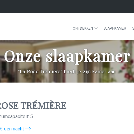
ONTDEKKEN
SLAAPKAMER
Onze slaapkamer
"La Rose Trémière" biedt je zijn kamer aan
ROSE TRÉMIÈRE
umcapaciteit: 5
0€ een nacht