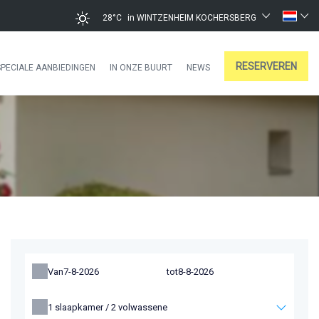
28°C
in WINTZENHEIM KOCHERSBERG
RESERVEREN
SPECIALE AANBIEDINGEN
IN ONZE BUURT
NEWS
Van
tot
1
slaapkamer /
2
volwassene