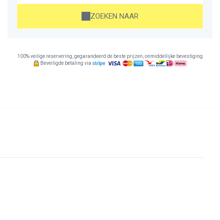
ZOEKEN NAAR
100% veilige reservering, gegarandeerd de beste prijzen, onmiddellijke bevestiging
Beveiligde betaling via