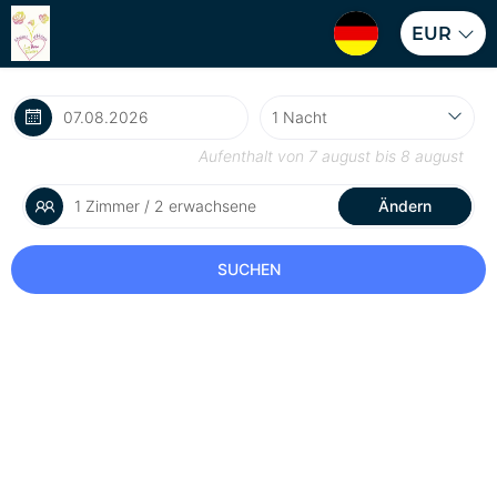
EUR
Aufenthalt von
7 august
bis
8 august
1 Zimmer / 2 erwachsene
Ändern