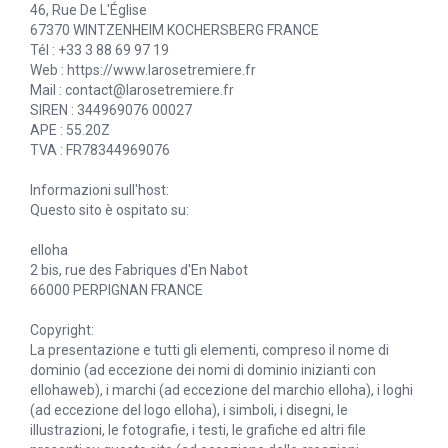
46, Rue De L'Église
67370 WINTZENHEIM KOCHERSBERG FRANCE
Tél : +33 3 88 69 97 19
Web : https://www.larosetremiere.fr
Mail : contact@larosetremiere.fr
SIREN : 344969076 00027
APE : 55.20Z
TVA : FR78344969076
Informazioni sull'host:
Questo sito è ospitato su:
elloha
2 bis, rue des Fabriques d'En Nabot
66000 PERPIGNAN FRANCE
Copyright:
La presentazione e tutti gli elementi, compreso il nome di
dominio (ad eccezione dei nomi di dominio inizianti con
ellohaweb), i marchi (ad eccezione del marchio elloha), i loghi
(ad eccezione del logo elloha), i simboli, i disegni, le
illustrazioni, le fotografie, i testi, le grafiche ed altri file