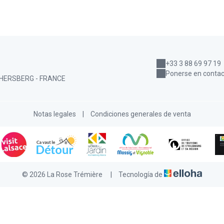
+33 3 88 69 97 19
Ponerse en contact
HERSBERG - FRANCE
Notas legales
|
Condiciones generales de venta
© 2026 La Rose Trémière
|
Tecnología de