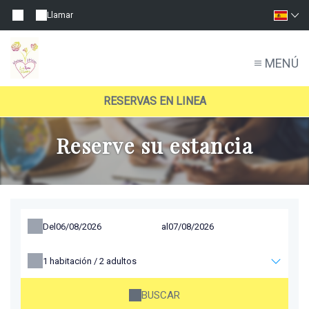
Llamar
MENÚ
RESERVAS EN LINEA
Reserve su estancia
Del
al
1
habitación /
2
adultos
BUSCAR