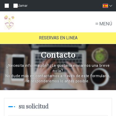
Llamar
MENÚ
RESERVAS EN LINEA
Contacto
¿Necesita información? ¿Le gustaría enviarnos una breve
nota?
No dude más en contactarnos a través de este formulario,
le responderemos lo antes posible.
su solicitud